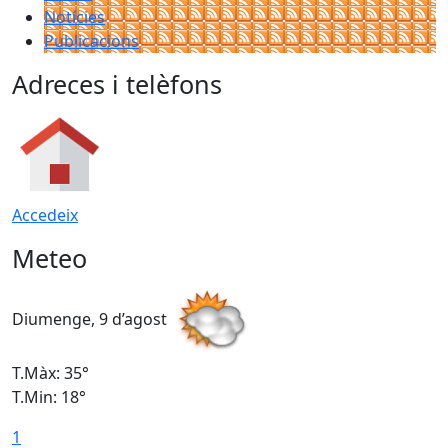
Notícies
Publicacions
Adreces i telèfons
Accedeix
Meteo
Diumenge, 9 d’agost
D
T.Màx: 35°
T
T.Min: 18°
T
1
T