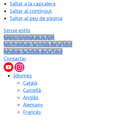
Saltar a la capçalera
Saltar al contingut
Saltar al peu de pàgina
Sense estils
Reduir la mida de la font
Normalitzar la mida de la font
Ampliar la mida de la font
Contactar
Idiomes
Català
Castellà
Anglès
Alemany
Francès
09.08.2026 | 08:17