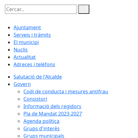
Cercar:
Ajuntament
Serveis i tràmits
El municipi
Nuclis
Actualitat
Adreces i telèfons
Salutació de l'Alcalde
Govern
Codi de conducta i mesures antifrau
Consistori
Informació dels regidors
Pla de Mandat 2023-2027
Agenda política
Grups d'interès
Grups municipals