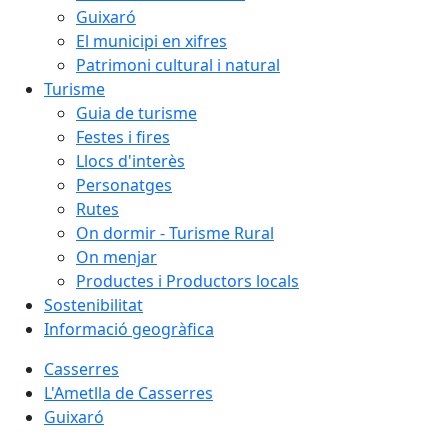
Guixaró
El municipi en xifres
Patrimoni cultural i natural
Turisme
Guia de turisme
Festes i fires
Llocs d'interès
Personatges
Rutes
On dormir - Turisme Rural
On menjar
Productes i Productors locals
Sostenibilitat
Informació geogràfica
Casserres
L'Ametlla de Casserres
Guixaró