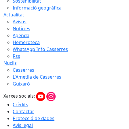
Sostenibilitat
Informació geogràfica
Actualitat
Avisos
Notícies
Agenda
Hemeroteca
WhatsApp Info Casserres
Rss
Nuclis
Casserres
L'Ametlla de Casserres
Guixaró
Xarxes socials:
Crèdits
Contactar
Protecció de dades
Avís legal