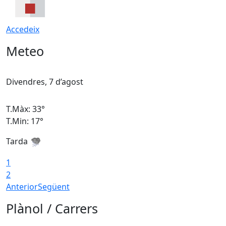
Accedeix
Meteo
Divendres, 7 d’agost
D
T.Màx: 33°
T
T.Min: 17°
T
Tarda
T
1
2
Anterior
Següent
Plànol / Carrers