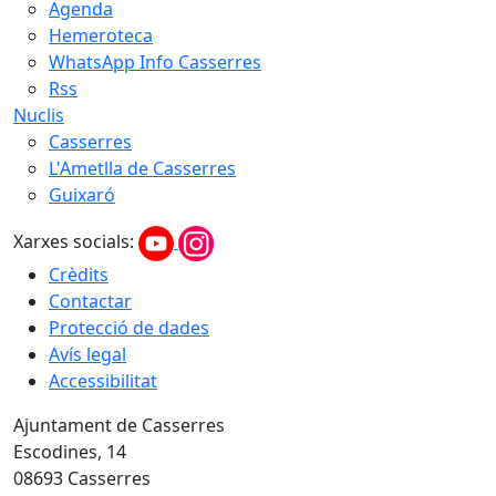
Agenda
Hemeroteca
WhatsApp Info Casserres
Rss
Nuclis
Casserres
L'Ametlla de Casserres
Guixaró
Xarxes socials:
Crèdits
Contactar
Protecció de dades
Avís legal
Accessibilitat
Ajuntament de Casserres
Escodines, 14
08693 Casserres