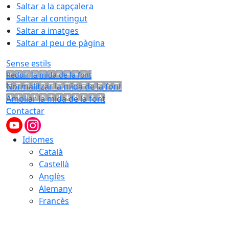
Saltar a la capçalera
Saltar al contingut
Saltar a imatges
Saltar al peu de pàgina
Sense estils
Reduir la mida de la font
Normalitzar la mida de la font
Ampliar la mida de la font
Contactar
Idiomes
Català
Castellà
Anglès
Alemany
Francès
06.08.2026 | 19:29