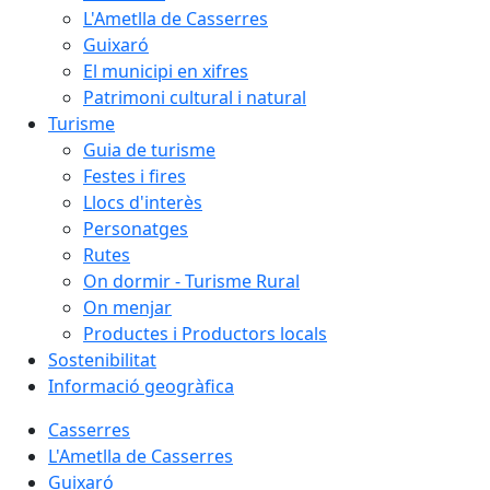
L'Ametlla de Casserres
Guixaró
El municipi en xifres
Patrimoni cultural i natural
Turisme
Guia de turisme
Festes i fires
Llocs d'interès
Personatges
Rutes
On dormir - Turisme Rural
On menjar
Productes i Productors locals
Sostenibilitat
Informació geogràfica
Casserres
L'Ametlla de Casserres
Guixaró