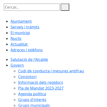
Cercar:
Ajuntament
Serveis i tràmits
El municipi
Nuclis
Actualitat
Adreces i telèfons
Salutació de l'Alcalde
Govern
Codi de conducta i mesures antifrau
Consistori
Informació dels regidors
Pla de Mandat 2023-2027
Agenda política
Grups d'interès
Grups municipals