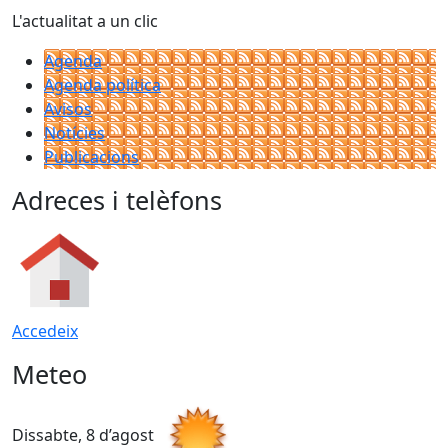
L'actualitat a un clic
Agenda
Agenda política
Avisos
Notícies
Publicacions
Adreces i telèfons
Accedeix
Meteo
Dissabte, 8 d’agost
D