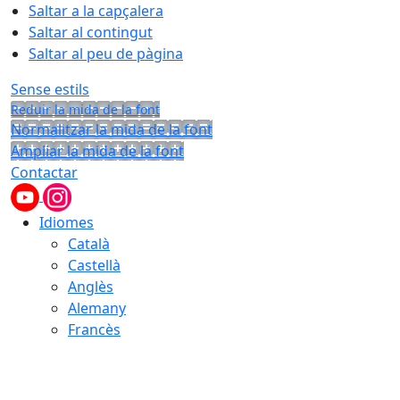
Saltar a la capçalera
Saltar al contingut
Saltar al peu de pàgina
Sense estils
Reduir la mida de la font
Normalitzar la mida de la font
Ampliar la mida de la font
Contactar
Idiomes
Català
Castellà
Anglès
Alemany
Francès
08.08.2026 | 05:01