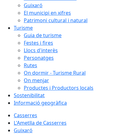
Guixaró
El municipi en xifres
Patrimoni cultural i natural
Turisme
Guia de turisme
Festes i fires
Llocs d'interès
Personatges
Rutes
On dormir - Turisme Rural
On menjar
Productes i Productors locals
Sostenibilitat
Informació geogràfica
Casserres
L'Ametlla de Casserres
Guixaró