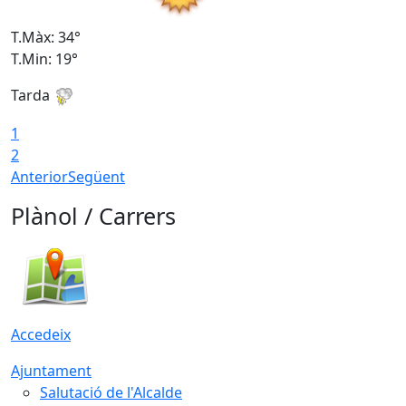
T.Màx: 34°
T
T.Min: 19°
T
Tarda
T
1
2
Anterior
Següent
Plànol / Carrers
Accedeix
Ajuntament
Salutació de l'Alcalde