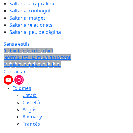
Saltar a la capçalera
Saltar al contingut
Saltar a imatges
Saltar a relacionats
Saltar al peu de pàgina
Sense estils
Reduir la mida de la font
Normalitzar la mida de la font
Ampliar la mida de la font
Contactar
Idiomes
Català
Castellà
Anglès
Alemany
Francès