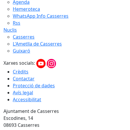
Agenda
Hemeroteca
WhatsApp Info Casserres
Rss
Nuclis
Casserres
L'Ametlla de Casserres
Guixaró
Xarxes socials:
Crèdits
Contactar
Protecció de dades
Avís legal
Accessibilitat
Ajuntament de Casserres
Escodines, 14
08693 Casserres