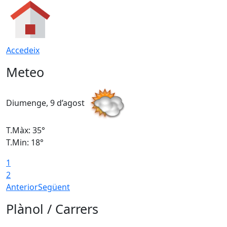
Accedeix
Meteo
Diumenge, 9 d’agost
D
T.Màx: 35°
T
T.Min: 18°
T
1
T
2
Anterior
Següent
Plànol / Carrers