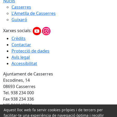
Nuclis
Casserres
L'Ametlla de Casserres
Guixaró
Xarxes socials:
Crèdits
Contactar
Protecció de dades
Avís legal
Accessibilitat
Ajuntament de Casserres
Escodines, 14
08693 Casserres
Tel. 938 234 000
Fax 938 234 336
NIF P0804800A
Aquest lloc web fa servir cookies pròpies i de tercers per
Amb la col·laboració de:
facilitar-te una experiència de navegació òptima i recollir