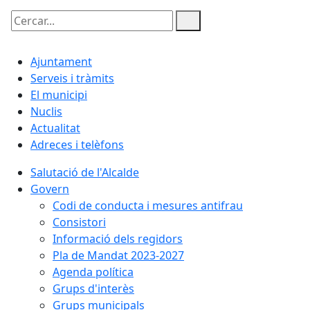
Cercar:
Ajuntament
Serveis i tràmits
El municipi
Nuclis
Actualitat
Adreces i telèfons
Salutació de l'Alcalde
Govern
Codi de conducta i mesures antifrau
Consistori
Informació dels regidors
Pla de Mandat 2023-2027
Agenda política
Grups d'interès
Grups municipals