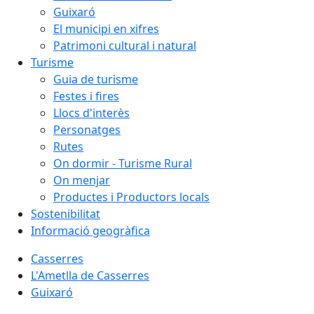
Guixaró
El municipi en xifres
Patrimoni cultural i natural
Turisme
Guia de turisme
Festes i fires
Llocs d'interès
Personatges
Rutes
On dormir - Turisme Rural
On menjar
Productes i Productors locals
Sostenibilitat
Informació geogràfica
Casserres
L'Ametlla de Casserres
Guixaró