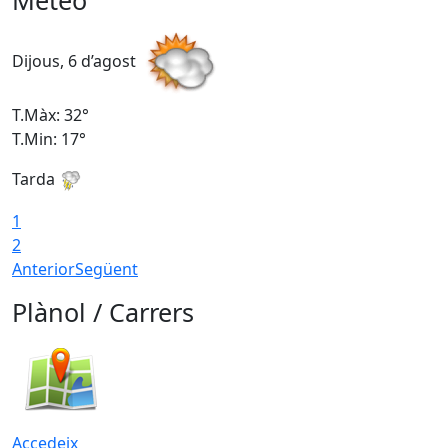
Meteo
Dijous, 6 d’agost
D
T.Màx: 32°
T
T.Min: 17°
T
Tarda
T
1
2
Anterior
Següent
Plànol / Carrers
Accedeix