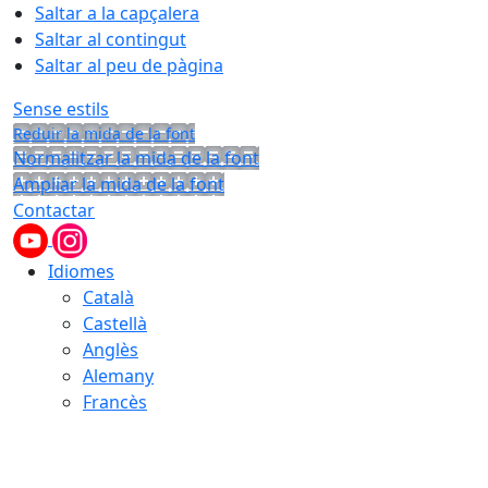
Saltar a la capçalera
Saltar al contingut
Saltar al peu de pàgina
Sense estils
Reduir la mida de la font
Normalitzar la mida de la font
Ampliar la mida de la font
Contactar
Idiomes
Català
Castellà
Anglès
Alemany
Francès
06.08.2026 | 07:12