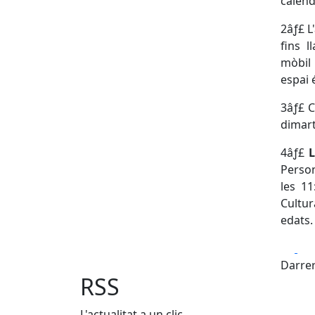
calend
2️âƒ£ L
fins 
mòbil 
espai 
3️âƒ£ 
dimart
4️âƒ£
Person
les 11
Cultur
edats.
Fa
Darrer
RSS
L'actualitat a un clic