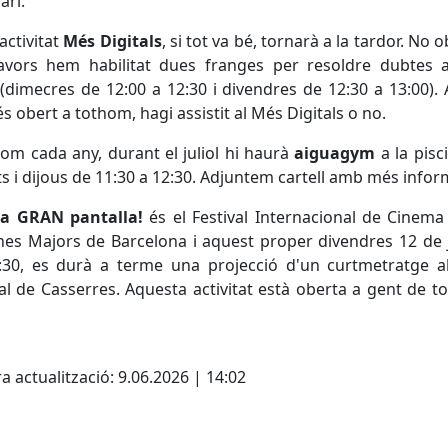
ari.
'activitat
Més Digitals
, si tot va bé, tornarà a la tardor. No 
llavors hem habilitat dues franges per resoldre dubtes 
(dimecres de 12:00 a 12:30 i divendres de 12:30 a 13:00).
és obert a tothom, hagi assistit al Més Digitals o no.
Com cada any, durant el juliol hi haurà
aiguagym
a la pisci
s i dijous de 11:30 a 12:30. Adjuntem cartell amb més infor
La GRAN pantalla!
és el Festival Internacional de Cinema
es Majors de Barcelona i aquest proper divendres 12 de 
:30, es durà a terme una projecció d'un curtmetratge a
al de Casserres. Aquesta activitat està oberta a gent de to
cebook
X
a actualització: 9.06.2026 | 14:02