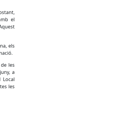
obstant,
amb el
 Aquest
na, els
mació.
 de les
juny, a
l Local
tes les