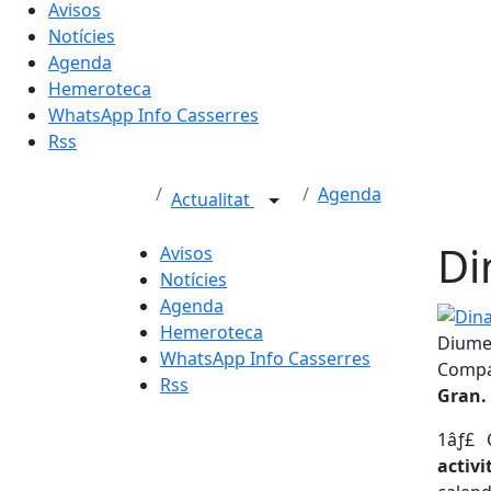
Avisos
Notícies
Agenda
Hemeroteca
WhatsApp Info Casserres
Rss
Agenda
Actualitat
Di
Avisos
Notícies
Agenda
Dinami
Hemeroteca
Diumen
WhatsApp Info Casserres
Compa
Rss
Gran.
1️âƒ£ 
activ