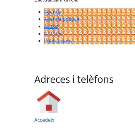
Agenda
Agenda política
Avisos
Notícies
Publicacions
Adreces i telèfons
Accedeix