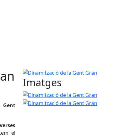
ran
Dinamització de la Gent Gran
Imatges
Dinamització de la Gent Gran
Dinamització de l
a Gent
verses
tem el