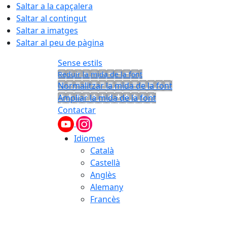
Saltar a la capçalera
Saltar al contingut
Saltar a imatges
Saltar al peu de pàgina
Sense estils
Reduir la mida de la font
Normalitzar la mida de la font
Ampliar la mida de la font
Contactar
Idiomes
Català
Castellà
Anglès
Alemany
Francès
07.08.2026 | 06:29