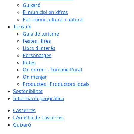
Guixaró
El municipi en xifres
Patrimoni cultural i natural
Turisme
Guia de turisme
Festes i fires
Llocs d'interès
Personatges
Rutes
On dormir - Turisme Rural
On menjar
Productes i Productors locals
Sostenibilitat
Informació geogràfica
Casserres
L'Ametlla de Casserres
Guixaró